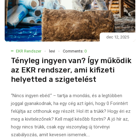
dec 12, 2025
EKR Rendszer
levi
Comments:
0
Tényleg ingyen van? Így működik
az EKR rendszer, ami kifizeti
helyetted a szigetelést
“Nincs ingyen ebéd.” – tartja a mondás, és a legtöbben
joggal gyanakodnak, ha egy cég azt ígéri, hogy 0 Forintért
felújítja az otthonuk egy részét. Hol itt a trükk? Hogy éri ez
meg a kivitelezőnek? Kell majd később fizetni? A jó hír az,
hogy nincs trükk, csak egy viszonylag új törvényi
szabályozás, amit kevesen ismernek....