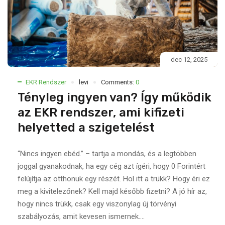
dec 12, 2025
EKR Rendszer
levi
Comments:
0
Tényleg ingyen van? Így működik
az EKR rendszer, ami kifizeti
helyetted a szigetelést
“Nincs ingyen ebéd.” – tartja a mondás, és a legtöbben
joggal gyanakodnak, ha egy cég azt ígéri, hogy 0 Forintért
felújítja az otthonuk egy részét. Hol itt a trükk? Hogy éri ez
meg a kivitelezőnek? Kell majd később fizetni? A jó hír az,
hogy nincs trükk, csak egy viszonylag új törvényi
szabályozás, amit kevesen ismernek....