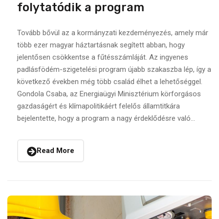
folytatódik a program
Tovább bővül az a kormányzati kezdeményezés, amely már
több ezer magyar háztartásnak segített abban, hogy
jelentősen csökkentse a fűtésszámláját. Az ingyenes
padlásfödém-szigetelési program újabb szakaszba lép, így a
következő években még több család élhet a lehetőséggel.
Gondola Csaba, az Energiaügyi Minisztérium körforgásos
gazdaságért és klímapolitikáért felelős államtitkára
bejelentette, hogy a program a nagy érdeklődésre való...
Read More