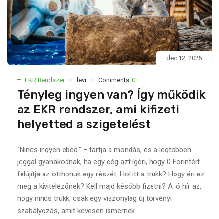
dec 12, 2025
EKR Rendszer
levi
Comments:
0
Tényleg ingyen van? Így működik
az EKR rendszer, ami kifizeti
helyetted a szigetelést
“Nincs ingyen ebéd.” – tartja a mondás, és a legtöbben
joggal gyanakodnak, ha egy cég azt ígéri, hogy 0 Forintért
felújítja az otthonuk egy részét. Hol itt a trükk? Hogy éri ez
meg a kivitelezőnek? Kell majd később fizetni? A jó hír az,
hogy nincs trükk, csak egy viszonylag új törvényi
szabályozás, amit kevesen ismernek....