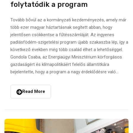
folytatódik a program
Tovább bővül az a kormányzati kezdeményezés, amely már
több ezer magyar háztartásnak segített abban, hogy
jelentősen csökkentse a fűtésszámláját. Az ingyenes
padlásfödém-szigetelési program újabb szakaszba lép, így a
következő években még több család élhet a lehetőséggel.
Gondola Csaba, az Energiaügyi Minisztérium körforgásos
gazdaságért és klímapolitikáért felelős államtitkára
bejelentette, hogy a program a nagy érdeklődésre való...
Read More