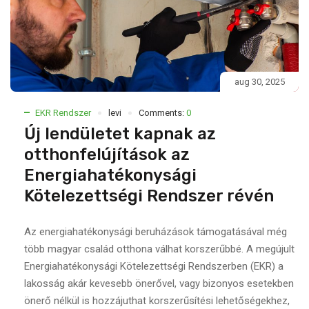
aug 30, 2025
EKR Rendszer
levi
Comments:
0
Új lendületet kapnak az
otthonfelújítások az
Energiahatékonysági
Kötelezettségi Rendszer révén
Az energiahatékonysági beruházások támogatásával még
több magyar család otthona válhat korszerűbbé. A megújult
Energiahatékonysági Kötelezettségi Rendszerben (EKR) a
lakosság akár kevesebb önerővel, vagy bizonyos esetekben
önerő nélkül is hozzájuthat korszerűsítési lehetőségekhez,