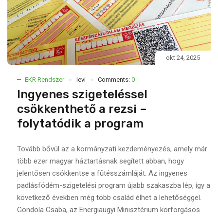
okt 24, 2025
EKR Rendszer
levi
Comments:
0
Ingyenes szigeteléssel
csökkenthető a rezsi –
folytatódik a program
Tovább bővül az a kormányzati kezdeményezés, amely már
több ezer magyar háztartásnak segített abban, hogy
jelentősen csökkentse a fűtésszámláját. Az ingyenes
padlásfödém-szigetelési program újabb szakaszba lép, így a
következő években még több család élhet a lehetőséggel.
Gondola Csaba, az Energiaügyi Minisztérium körforgásos