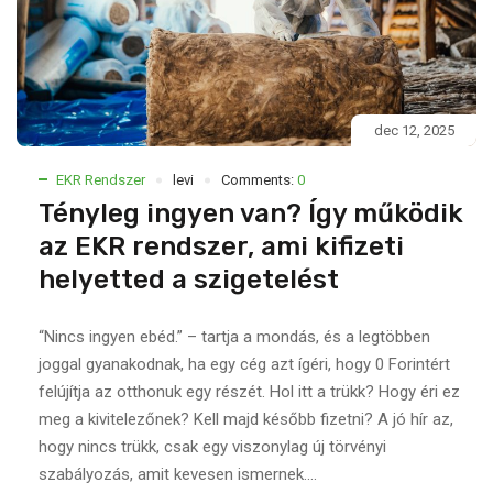
dec 12, 2025
EKR Rendszer
levi
Comments:
0
Tényleg ingyen van? Így működik
az EKR rendszer, ami kifizeti
helyetted a szigetelést
“Nincs ingyen ebéd.” – tartja a mondás, és a legtöbben
joggal gyanakodnak, ha egy cég azt ígéri, hogy 0 Forintért
felújítja az otthonuk egy részét. Hol itt a trükk? Hogy éri ez
meg a kivitelezőnek? Kell majd később fizetni? A jó hír az,
hogy nincs trükk, csak egy viszonylag új törvényi
szabályozás, amit kevesen ismernek....