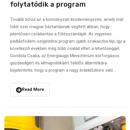
folytatódik a program
Tovább bővül az a kormányzati kezdeményezés, amely már
több ezer magyar háztartásnak segített abban, hogy
jelentősen csökkentse a fűtésszámláját. Az ingyenes
padlásfödém-szigetelési program újabb szakaszba lép, így a
következő években még több család élhet a lehetőséggel.
Gondola Csaba, az Energiaügyi Minisztérium körforgásos
gazdaságért és klímapolitikáért felelős államtitkára
bejelentette, hogy a program a nagy érdeklődésre való...
Read More